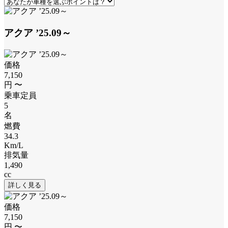
アクア ’25.09～
価格
7,150
9
円 〜
乗車定員
5
5
名
燃費
34.3
2
Km/L
排気量
1,490
1
cc
c
詳しく見る
価格
7,150
円 〜