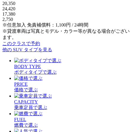
20,350
24,420
17,380
2,750
※任意加入 免責補償料：1,100円 / 24時間
※貸渡車両は写真とモデル・カラー等が異なる場合がござい
ます。
このクラスで予約
他の SUV タイプを見る
BODY TYPE
ボディタイプで選ぶ
PRICE
価格で選ぶ
CAPACITY
乗車定員で選ぶ
FUEL
燃費で選ぶ