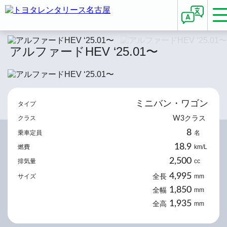
アルファードHEV ‘25.01〜
ミニバン・ワゴン
タイプ
クラス
W3クラス
8
乗車定員
名
18.9
燃費
km/L
2,500
排気量
cc
4,995
サイズ
mm
全長
1,850
mm
全幅
1,935
mm
全高